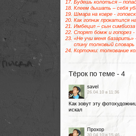
Будешь колоться – попа
Клеем дышать – себя уб
Шмара на ковре - гоповс
Как гопник прокатился н
Имбецил – сын симбиоза
Спорят бомж и гопорез -
«Не учи меня базарить» -
спину толковый словарь 
Корточки: толкование к
Тёрок по теме - 4
savel
26.04.10 в 11:36
Как зовут эту фотохудожни
искал
Прохор
30.04.10 в 15:46