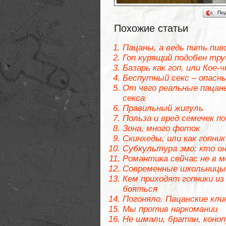
По
Похожие статьи
Пацаны, а ведь пить пив
Гоп курящий подобен тр
Базарь как гоп, или Кое-
Беспутный секс – опасны
От чего реальные пацан
секса
Правильный жигуль
Польза и вред семечек п
Зона, много фоток
Скинхеды, или как гопн
Субкультура эмо: кто он
Романтика сейчас не в м
Современные школьницы
Кем приходят гопники из 
бояться
Погоняло. Пацанские кли
Мы против наркомании
Не шмали, братан, кон