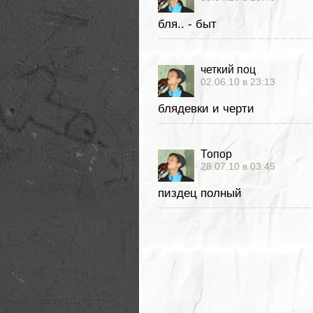
бля.. - быт
четкий поц
02.06.10 в 23:13
блядевки и черти
Топор
28.07.10 в 03:45
пиздец полный