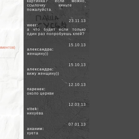
картинка? если можно,
ссылочку киньте ,
пожалуйста.
23.11.13
weer:
а что будет если только
один раз попробуешь клей?
15.10.13
омментов)
александра:
женщину))
15.10.13
александра:
вижу женщину))
12.10.13
паренек:
около церкви
12.03.13
vitek:
нихуёва
07.01.13
ананим:
хуета