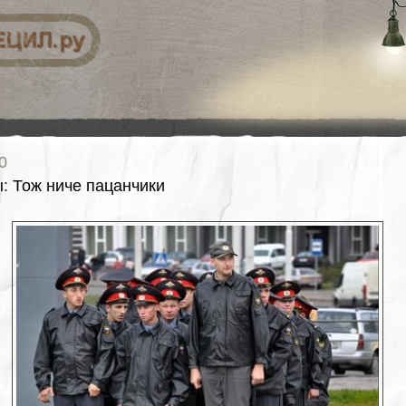
0
ы
:
Тож ниче пацанчики