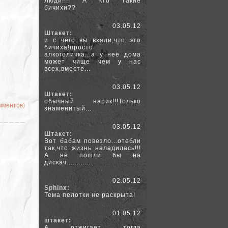
Люди!!!! А кто такие
бичихи??
03.05.12
Штакет:
и с чего вы взяли,что это
бичиха!просто
алкоголичка...а у неё дома
может чище чем у нас
всех,вместе...
03.05.12
Штакет:
обычный нарик!!!Только
омментов)
знаменитый...
03.05.12
Штакет:
Вот бабам повезло...отебли
так,что жизнь наладилась!!!
А не пошли бы на
дискач.............
02.05.12
Sphinx:
Тема пелотки не раскрыта!
01.05.12
штакет:
А отжигает тогда