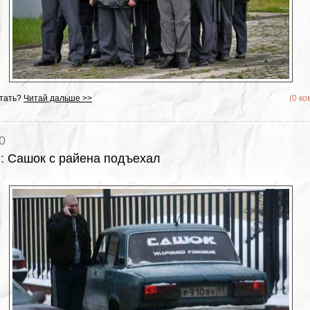
тать?
Читай дальше >>
(0 к
0
ы
:
Сашок с райена подъехал