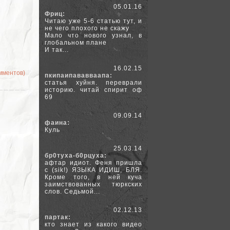
05.01.16
Фриц:
Читаю уже 5-6 статью тут, и
не чего плохого не скажу
Мало что нового узнал, в
глобальном плане
И так...
16.02.15
омментов)
пкипаипававваапа:
статья хуйня. переврали
историю. читай спирит оф
69
09.09.14
фаина:
Куль
25.03.14
бр0туха-б0рцуха:
афтар идиот. Феня пришла
с (sik!) ЯЗЫКА ИДИШ, БЛЯ.
Кроме того, в ней куча
заимствованных тюркских
слов. Седьмой...
02.12.13
партак:
кто знает из какого видео