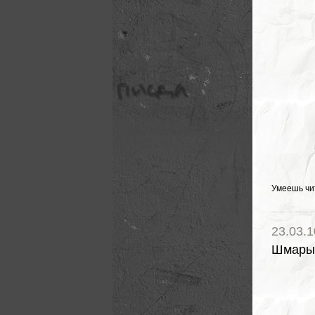
Умеешь чи
23.03.1
Шмары