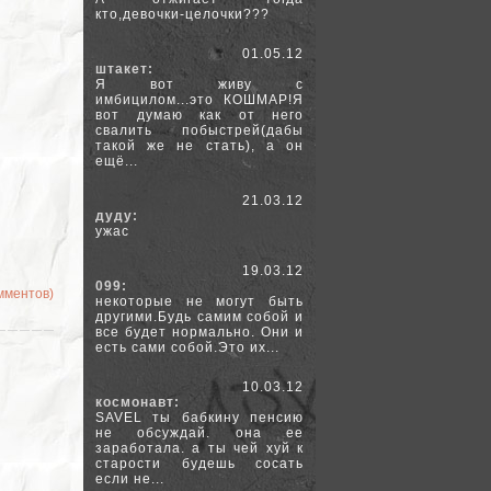
кто,девочки-целочки???
01.05.12
штакет:
Я вот живу с
имбицилом...это КОШМАР!Я
вот думаю как от него
свалить побыстрей(дабы
такой же не стать), а он
ещё...
21.03.12
дуду:
ужас
19.03.12
099:
омментов)
некоторые не могут быть
другими.Будь самим собой и
все будет нормально. Они и
есть сами собой.Это их...
10.03.12
космонавт:
SAVEL ты бабкину пенсию
не обсуждай. она ее
заработала. а ты чей хуй к
старости будешь сосать
если не...