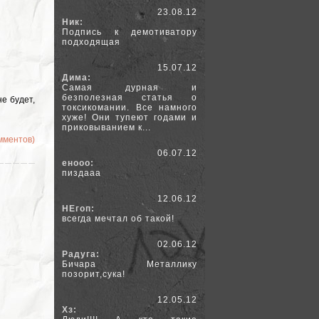
23.08.12
Ник:
Подпись к демотиватору
подходящая
15.07.12
Дима:
Самая дурная и
безполезная статья о
не будет,
токсикомании. Все намного
хуже! Они тупеют годами и
приковыванием к...
омментов)
06.07.12
енооо:
пиздааа
12.06.12
НЕгоп:
всегда мечтал об такой!
02.06.12
Радуга:
Бичара Металлику
позорит,сука!
12.05.12
Хз: