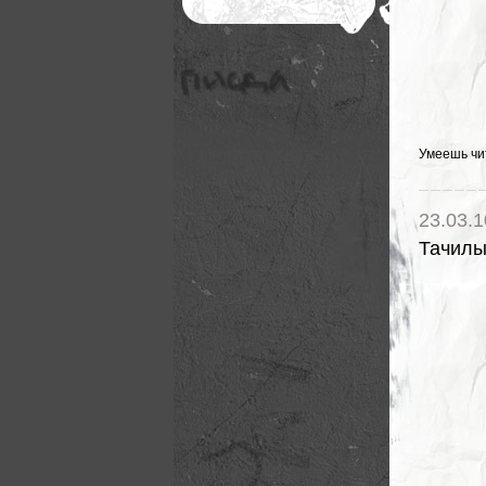
Умеешь чи
23.03.1
Тачил