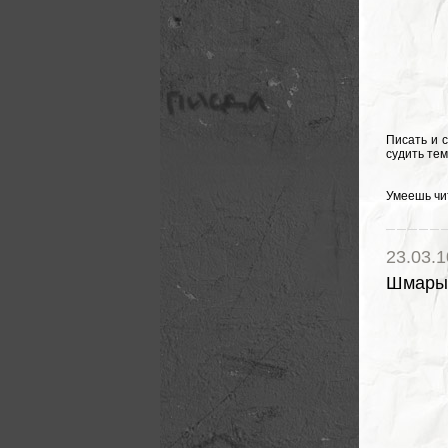
Писать и с
судить те
Умеешь чи
23.03.1
Шмары