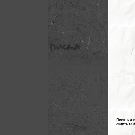
Писать и с
судить те