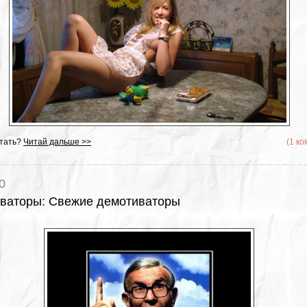
тать?
Читай дальше >>
(1 к
0
ваторы
:
Свежие демотиваторы