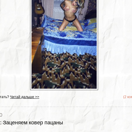
тать?
Читай дальше >>
(2 к
0
:
Заценяем ковер пацаны