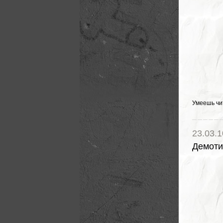
Умеешь чи
23.03.1
Демоти