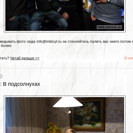
кидывать фото сюда info@imbicyl.ru не стесняйтесь палить вас никто потом 
м более.
тать?
Читай дальше >>
(0 к
0
:
В подсолнухах