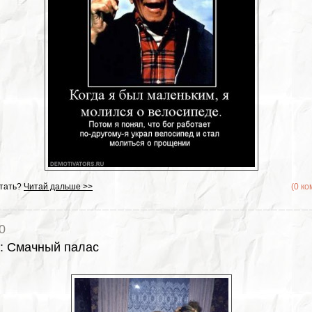
тать?
Читай дальше >>
(0 к
0
:
Смачный палас