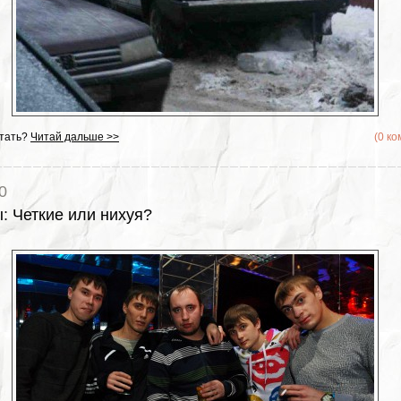
тать?
Читай дальше >>
(0 к
0
ы
:
Четкие или нихуя?