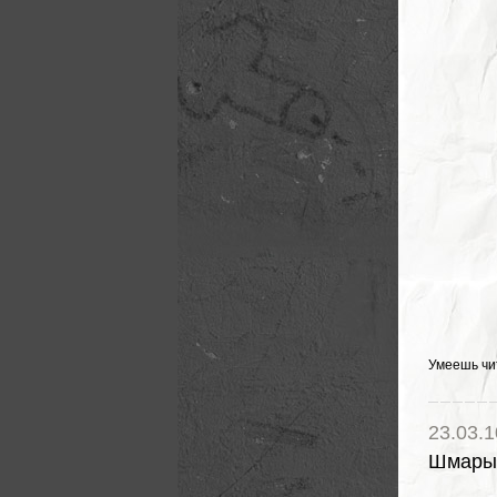
Умеешь чи
23.03.1
Шмары