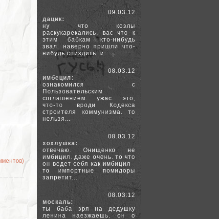
09.03.12
дацик:
ну что козлы
раскукарекались. вас что к
этим бабкам кто-нибудь
звал. наверно пришли что-
нибудь спиздить. и...
08.03.12
имбецил:
ознакомился с
Пользовательским
соглашением. ужас. это,
что-то вроди Кодекса
строителя коммунизма. то
нельзя...
08.03.12
хохлушка:
отвечаю. Онищенко не
имбицил. даже очень. то что
омментов)
он ведет себя как имбицил -
то импортные помидоры
запретит...
08.03.12
москаль:
ты баба зря на дедушку
ленина наезжаешь. он о