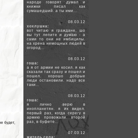
народе говорят думал и
книжки писал как
сумашедший. а ты ими...
08.03.12
хохлушка:
вот читаю я граждане, шо
вы тут лепите и думаю - а
сами то они не имбицилы.
на хрена немощных людей в
огород...
08.03.12
гоша:
а я от армии не косил. я как
сказали так сразу и пошел и
пошел. хорошо добрые
люди остановили. надо все
таки...
08.03.12
гоша:
я лично верю в
инопланетян. я их видел.
первый раз, когда серегу в
армию провожали. второй
раз, в буфете...
не будет,
07.03.12
житель села: