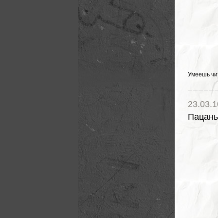
Умеешь чи
23.03.1
Пацан