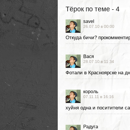
Тёрок по теме - 4
savel
26.07.10 в 00:00
Откуда бичи? прокомментир
Вася
28.07.10 в 11:34
Фотали в Красноярске на дн
король
07.11.11 в 16:16
хуйня одна и поситители с
Радуга