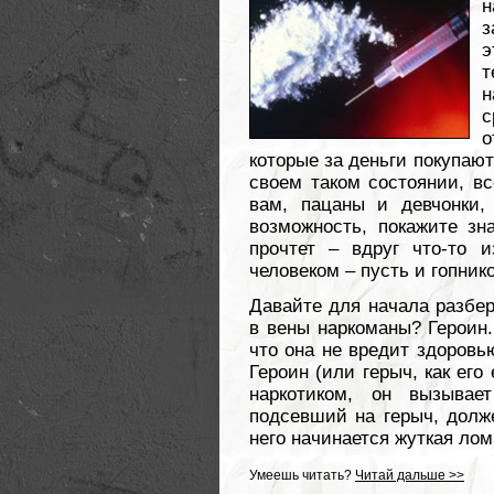
з
э
т
н
с
о
которые за деньги покупают
своем таком состоянии, в
вам, пацаны и девчонки,
возможность, покажите зн
прочтет – вдруг что-то 
человеком – пусть и гопник
Давайте для начала разбер
в вены наркоманы? Героин.
что она не вредит здоровью
Героин (или герыч, как ег
наркотиком, он вызывае
подсевший на герыч, долж
него начинается жуткая лом
Умеешь читать?
Читай дальше >>