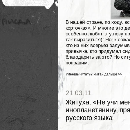
В нашей стране, по ходу, вс
корточках». И многие это де
особенно любят эту позу пр
так выразиться)! Но, к сож
кто из них всерьез задумыв
привычка, кто придумал сид
благодарить за это? Но сит
поправим.
Умеешь читать?
Читай дальше >>
21.03.11
Житуха
:
«Не учи мен
инопланетянину, пря
русского языка