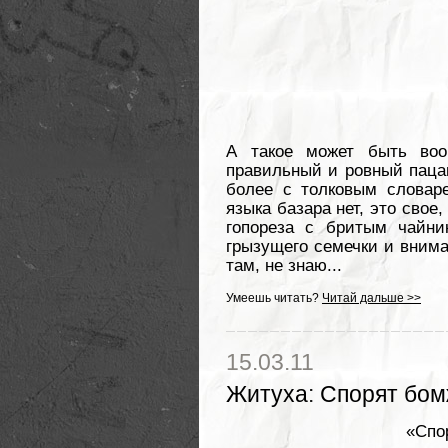
А такое может быть воо
правильный и ровный пацан
более с толковым словаре
языка базара нет, это свое
гопореза с бритым чайни
грызущего семечки и внима
там, не знаю...
Умеешь читать?
Читай дальше >>
15.03.11
Житуха
:
Спорят бомж
«Спо