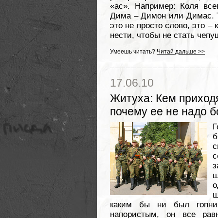
«ас». Например: Коля все
Дима – Димон или Димас. Т
это не просто слово, это – 
нести, чтобы не стать чепу
Умеешь читать?
Читай дальше >>
17.06.10
Житуха
:
Кем приходя
почему ее не надо б
Г
б
с
с
з
ш
о
ш
каким бы ни был гопни
напористым, он все ра