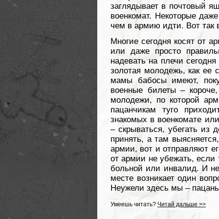
заглядывает в почтовый ящ
военкомат. Некоторые даже
чем в армию идти. Вот так в
Многие сегодня косят от ар
или даже просто правиль
надевать на плечи сегодня
золотая молодежь, как ее 
мамы бабосы имеют, поку
военные билеты – короче,
молодежи, по которой арм
пацанчикам туго приходи
знакомых в военкомате или
– скрываться, убегать из 
принять, а там выясняется,
армии, вот и отправляют ег
от армии не убежать, если 
больной или инвалид. И не
месте возникает один вопр
Неужели здесь мы – пацаны
Умеешь читать?
Читай дальше >>