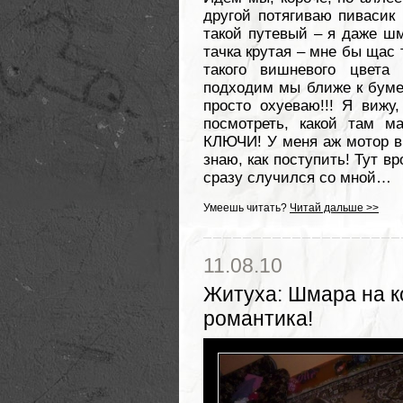
другой потягиваю пивасик 
такой путевый – я даже шма
тачка крутая – мне бы щас 
такого вишневого цвет
подходим мы ближе к бумер
просто охуеваю!!! Я вижу,
посмотреть, какой там м
КЛЮЧИ! У меня аж мотор в 
знаю, как поступить! Тут вр
сразу случился со мной…
Умеешь читать?
Читай дальше >>
11.08.10
Житуха
:
Шмара на к
романтика!