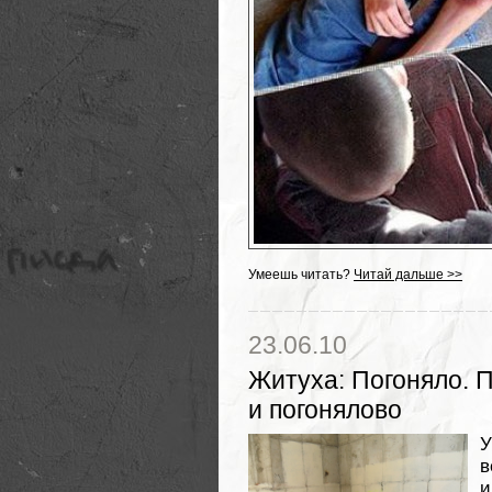
Умеешь читать?
Читай дальше >>
23.06.10
Житуха
:
Погоняло. 
и погонялово
У
и