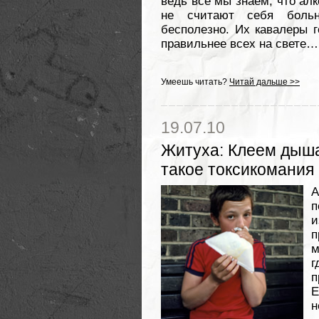
ведь все мы знаем, что ал
не считают себя боль
бесполезно. Их кавалеры г
правильнее всех на свете…
Умеешь читать?
Читай дальше >>
19.07.10
Житуха
:
Клеем дышат
такое токсикомания
А
п
и
п
м
п
Е
н