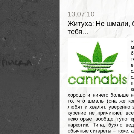
13.07.10
Житуха
:
Не шмали, 
тебя…
«
м
б
т
е
с
с
п
к
хорошо и ничего больше н
то, что шмаль (она же кон
любят и хвалят, уверенно 
курение не причиняет, все
некоторые вообще тупо к
наркотик. Типа, бухло ве
обычные сигареты – тоже, а