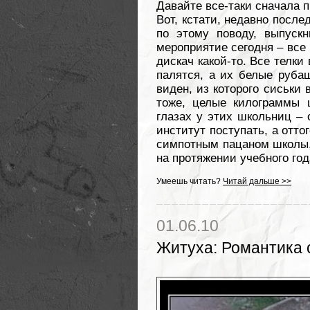
Давайте все-таки сначала 
Вот, кстати, недавно после
по этому поводу, выпускн
мероприятие сегодня – все 
дискач какой-то. Все телки
палятся, а их белые руба
виден, из которого сиськи
тоже, целые килограммы 
глазах у этих школьниц – о
институт поступать, а отто
симпотным пацаном школы, 
на протяжении учебного год
Умеешь читать?
Читай дальше >>
01.06.10
Житуха
:
Романтика 