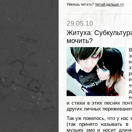
Умеешь читать?
Читай дальше >>
29.05.10
Житуха
:
Субкультура
мочить?
В
э
н
э
р
и
ч
д
н
и стихи в этих песнях поч
других личных переживания
Так уж повелось, что у нас
(так принято называть в
музыку эмо и носит длин