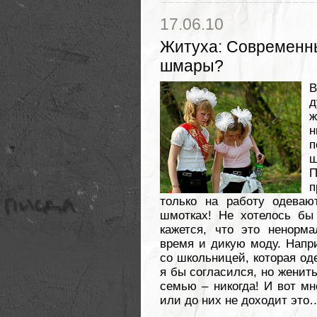
17.06.10
Житуха
:
Современн
шмары?
В
д
ж
н
п
ш
П
п
только на работу одеваю
шмотках! Не хотелось бы 
кажется, что это ненорм
время и дикую моду. Напри
со школьницей, которая од
я бы согласился, но женит
семью – никогда! И вот мн
или до них не доходит это