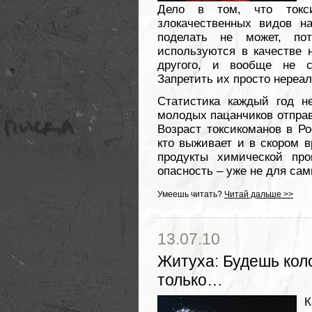
Дело в том, что токс
злокачественных видов на
поделать не может, по
используются в качестве н
другого, и вообще не с
Запретить их просто нереал
Статистика каждый год н
молодых пацанчиков отправ
Возраст токсикоманов в Ро
кто выживает и в скором 
продукты химической про
опасность – уже не для сам
Умеешь читать?
Читай дальше >>
13.07.10
Житуха
:
Будешь коло
только…
К