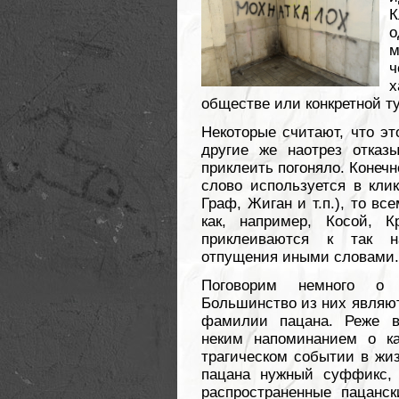
К
о
м
ч
х
обществе или конкретной ту
Некоторые считают, что это
другие же наотрез отказ
приклеить погоняло. Конечно
слово используется в клик
Граф, Жиган и т.п.), то вс
как, например, Косой, 
приклеиваются к так н
отпущения иными словами.
Поговорим немного о п
Большинство из них являют
фамилии пацана. Реже вс
неким напоминанием о к
трагическом событии в жиз
пацана нужный суффикс, 
распространенные пацанс