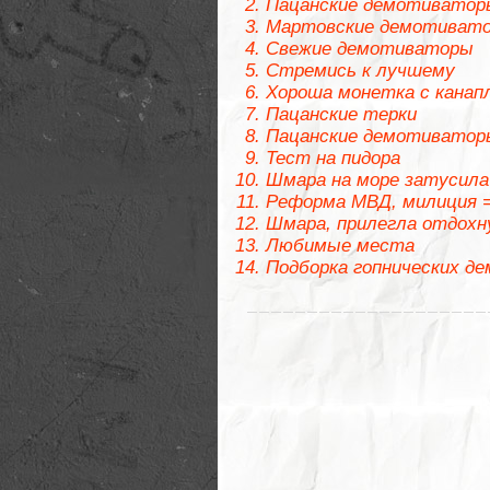
Пацанские демотиватор
Мартовские демотиват
Свежие демотиваторы
Стремись к лучшему
Хороша монетка с канап
Пацанские терки
Пацанские демотиватор
Тест на пидора
Шмара на море затусила
Реформа МВД, милиция =
Шмара, прилегла отдох
Любимые места
Подборка гопнических д