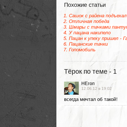
Похожие статьи
Сашок с райена подъехал
Отличная победа
Шмары с тачками пант
У пацана накипело
Пацан к упеху пришел -
Пацанские тачки
Гопомобиль
Тёрок по теме - 1
НЕгоп
12.06.12 в 19:02
всегда мечтал об такой!