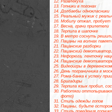
Развлекуха
Гопники в погонах
Долбаебы однокласники
Реальный мужик с реальн
Мобилу отжал, пробует
Весна, грачи прилетели
Терпила в шапочке
В метро соснуть решил
Пацаны на волнах памя
Пацанские разборки
Пацанский демотиватор
Нефорюга, ленточку нац
Пацанские демотиватор
Видеоигры в деревенско
День пограничника в мос
Рома-банка к успеху при
Бригадиры
Терпила язык пробил, со
Работяги оттопыриваютс
фото)
Стиль одежды гопов
Пацаны, будьте осторо
Стиль поведения гопник