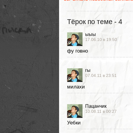
Тёрок по теме - 4
ыыы
17.06.10 в 19:50
фу говно
гы
07.04.11 в 23:51
милахи
Пацанчик
10.08.11 в 00:27
Уебки