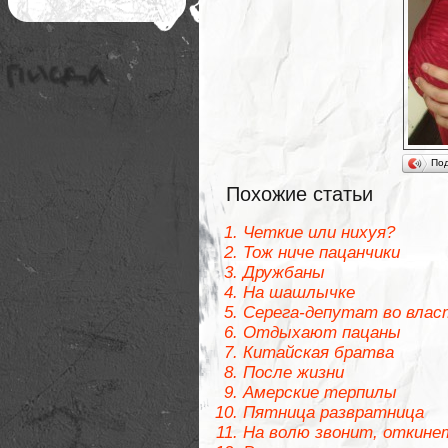
По
Похожие статьи
Четкие или нихуя?
Тож ниче пацанчики
Дружбаны
На шашлычке
Серега-депутат во вла
Отдыхают пацаны
Китайская братва
После жизни
Амерские терпилы
Пятница развратница
На волю звонит, откине