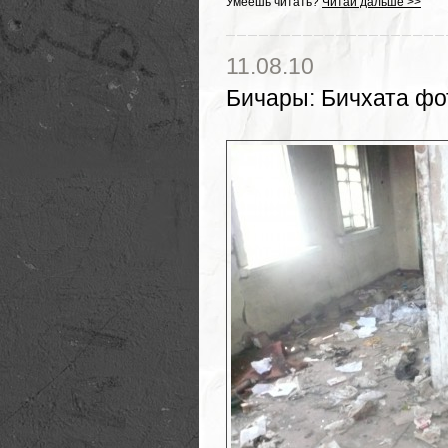
Умеешь читать?
Читай дальше >>
11.08.10
Бичары
:
Бичхата фо