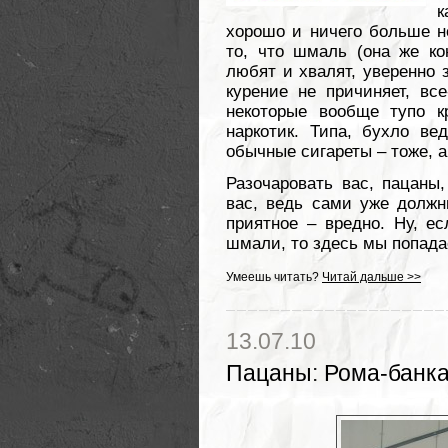
к
хорошо и ничего больше н
то, что шмаль (она же кон
любят и хвалят, уверенно 
курение не причиняет, все
некоторые вообще тупо к
наркотик. Типа, бухло ве
обычные сигареты – тоже, а
Разочаровать вас, пацаны
вас, ведь сами уже должн
приятное – вредно. Ну, ес
шмали, то здесь мы попадае
Умеешь читать?
Читай дальше >>
13.07.10
Пацаны
:
Рома-банка