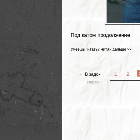
Под катом продолжение
Умеешь читать?
Читай дальше >>
1
2
← В задок
Первач