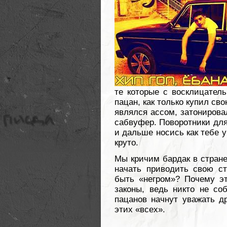
те которые с восклицатель
пацан, как только купил св
являлся ассом, затонировал
сабвуфер. Поворотники для
и дальше носись как тебе у
круто.
Мы кричим бардак в стране
начать приводить свою ст
быть «негром»? Почему э
законы, ведь никто не с
пацанов начнут уважать др
этих «всех».