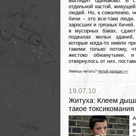
выглядят одинаково. В 
отдельной кастой, живущей
людей. Но, к сожалению, н
бичи – это все-таки люди,
заросших и грязных бичей,
в мусорных баках, сдают
подвалах жилых зданий
которые когда-то имели пр
такими только потому, ч
жестоко обманутыми, 
отвернулось от них, поста
Умеешь читать?
Читай дальше >>
19.07.10
Житуха
:
Клеем дышат
такое токсикомания
А
п
и