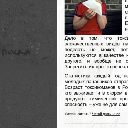
п
м
п
Е
н
Дело в том, что токс
злокачественных видов на
поделать не может, по
используются в качестве н
другого, и вообще не с
Запретить их просто нереал
Статистика каждый год н
молодых пацанчиков отправ
Возраст токсикоманов в Ро
кто выживает и в скором 
продукты химической про
опасность – уже не для сам
Умеешь читать?
Читай дальше >>