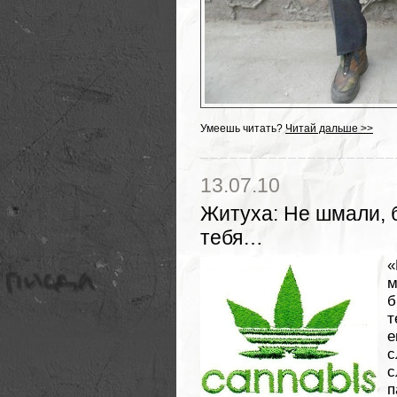
Умеешь читать?
Читай дальше >>
13.07.10
Житуха
:
Не шмали, 
тебя…
«
м
б
т
е
с
с
п