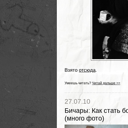
Взято
отсюда
.
Умеешь читать?
Читай дальше >>
27.07.10
Бичары
:
Как стать б
(много фото)