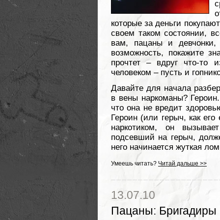
с
о
которые за деньги покупают
своем таком состоянии, в
вам, пацаны и девчонки,
возможность, покажите зн
прочтет – вдруг что-то 
человеком – пусть и гопник
Давайте для начала разбер
в вены наркоманы? Героин.
что она не вредит здоровью
Героин (или герыч, как ег
наркотиком, он вызывае
подсевший на герыч, долж
него начинается жуткая лом
Умеешь читать?
Читай дальше >>
13.07.10
Пацаны
:
Бригадиры