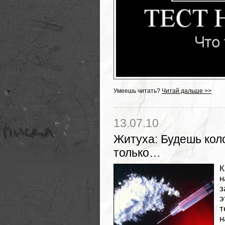
Умеешь читать?
Читай дальше >>
13.07.10
Житуха
:
Будешь коло
только…
К
з
э
т
н