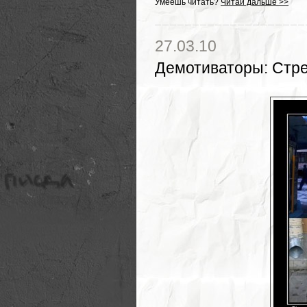
Умеешь читать?
Читай дальше >>
27.03.10
Демотиваторы
:
Стре