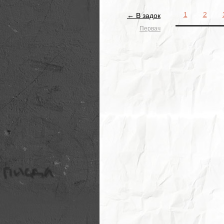
1
2
← В задок
Первач