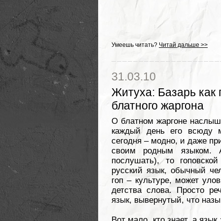
Умеешь читать?
Читай дальше >>
31.03.10
Житуха
:
Базарь как 
блатного жаргона
О блатном жаргоне наслыша
каждый день его всюду 
сегодня – модно, и даже пр
своим родным языком. 
послушать), то гоповско
русский язык, обычный че
гоп – культуре, может уло
детства слова. Просто ре
язык, вывернутый, что назы
Вот мало, кто знает, а язык