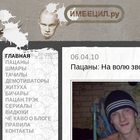
 на RSS
06.04.10
ГЛАВНАЯ
ПАЦАНЫ
Пацаны
:
На волю зв
ШМАРЫ
ТАЧИЛЫ
ДЕМОТИВАТОРЫ
ЖИТУХА
БИЧАРЫ
ПАЦАН ТРЭК
СЕРИАЛЫ
ВИДЮХИ
ЧЁ КАВО О БЛОГЕ
ПРАВИЛА
КОНТАКТЫ