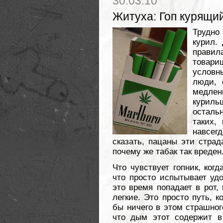
30.03.10
Житуха
:
Гоп курящи
Трудно 
курил.
правил
товар
условн
люди, 
медлен
курил
осталь
таких,
навсегд
сказать, пацаны эти страд
почему же табак так вреден
Что чувствует гопник, когд
что просто испытывает удо
это время попадает в рот,
легкие. Это просто путь, 
бы ничего в этом страшного
что дым этот содержит в