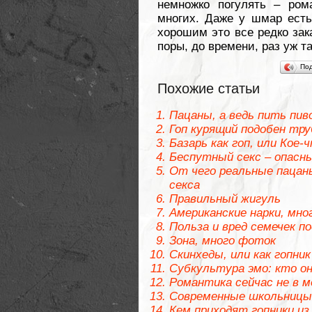
немножко погулять – ром
многих. Даже у шмар есть 
хорошим это все редко зак
поры, до времени, раз уж т
По
Похожие статьи
Пацаны, а ведь пить пив
Гоп курящий подобен тр
Базарь как гоп, или Кое-
Беспутный секс – опасны
От чего реальные пацан
секса
Правильный жигуль
Американские нарки, мно
Польза и вред семечек п
Зона, много фоток
Скинхеды, или как гопн
Субкультура эмо: кто он
Романтика сейчас не в м
Современные школьницы
Кем приходят гопники из 