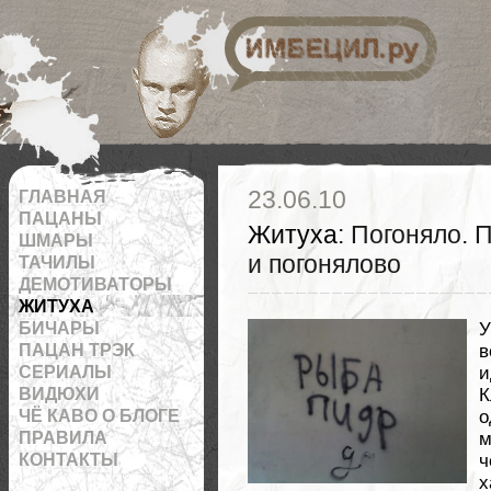
 на RSS
23.06.10
ГЛАВНАЯ
ПАЦАНЫ
Житуха
: Погоняло. 
ШМАРЫ
и погонялово
ТАЧИЛЫ
ДЕМОТИВАТОРЫ
ЖИТУХА
БИЧАРЫ
У
ПАЦАН ТРЭК
СЕРИАЛЫ
и
ВИДЮХИ
К
ЧЁ КАВО О БЛОГЕ
о
ПРАВИЛА
м
КОНТАКТЫ
ч
х