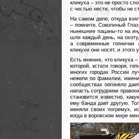
кликуха – это не просто сло
с честью нести, чтобы не с
На самом деле, откуда взя
– помните, Соколиный Глаз
нынешние пацаны-то на ин
шли каждый день, на охоту
а современные гопнички 
кликухи они носят, и этого у
Есть мнение, что кликуха –
которой, кстати говоря, го
многих городах России лу
нежели по фамилии, имени 
сообществах погоняло дает
напасть сотрудники правоо
становится известно, каку
ему банда дает другую. Тол
меняли своих погремух, и
когда в воровском мире мен