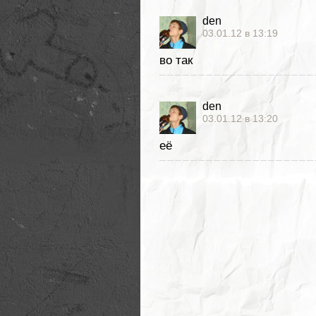
den
03.01.12 в 13:19
во так
den
03.01.12 в 13:20
её