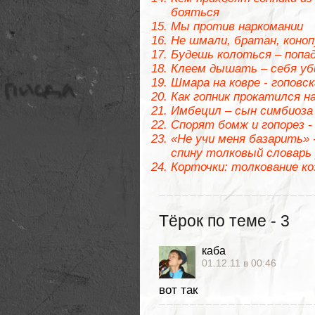
бояться
Мы против наркомании
Не шмали, братан, кон
Будешь колоться – попа
Клеем дышать – себя уб
Шмара на ковре - гоповс
Как гопник прокатился н
Имбецил – сын симбиоза
Спорят бомж и гопорез -
«Не учи меня базарить» -
спину толковый словарь 
Корточки: толкование к
Тёрок по теме - 3
каба
01.12.11 в 00:46
вот так