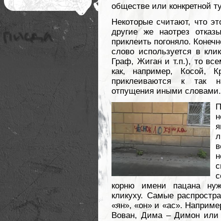
обществе или конкретной ту
Некоторые считают, что это
другие же наотрез отказ
приклеить погоняло. Конечно
слово используется в клик
Граф, Жиган и т.п.), то вс
как, например, Косой, 
приклеиваются к так н
отпущения иными словами.
П
н
я
в
с
с
корню имени пацана ну
кликуху. Самые распростр
«ян», «он» и «ас». Например
Вован, Дима – Димон или 