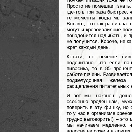
Почкам пивасик тоже не то
Просто не помешает знать,
где-то в три раза быстрее, 
те моменты, когда мы зал
Вот-вот, это как раз из-за 
могут и кровоизлияние пол
понадобится надыбать, и п
не получится. Короче, не ка
жрет каждый день.
Кстати, по печенке пи
подсчитано, что если па
пивасика, то в 85 процен
работе печени. Развивается
поджелудочная железа 
расщепления питательных 
И вот мы, наконец, дошл
особенно вреден нам, мужск
поверить в эту фишку, но 
то у нас в организме хрено
трудно выговорить!) – это 
мы начинаем медленно, но
волосня на роже и в других