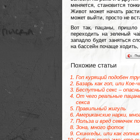
меняется, становится тонк
Живот может начать расти,
может выйти, просто не вста
Вот так, пацаны, пришло
переходить на зеленый ча
западло будет заняться
сп
на бассейн почаще ходить,
По
Похожие статьи
Гоп курящий подобен тр
Базарь как гоп, или Кое-
Беспутный секс – опасны
От чего реальные пацан
секса
Правильный жигуль
Американские нарки, мно
Польза и вред семечек п
Зона, много фоток
Скинхеды, или как гопн
Субкультура эмо: кто он