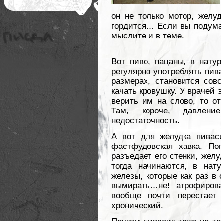
он не только мотор, желу
гордится… Если вы подумал
мыслите и в теме.
Вот пиво, пацаны, в натур
регулярно употреблять пив
размерах, становится сов
качать кровушку. У врачей
верить им на слово, то о
Там, короче, давление
недостаточность.
А вот для желудка пивас
фастфудовская хавка. По
разъедает его стенки, жел
тогда начинаются, в нат
железы, которые как раз в
вымирать…не! атрофирова
вообще почти перестает 
хронический.