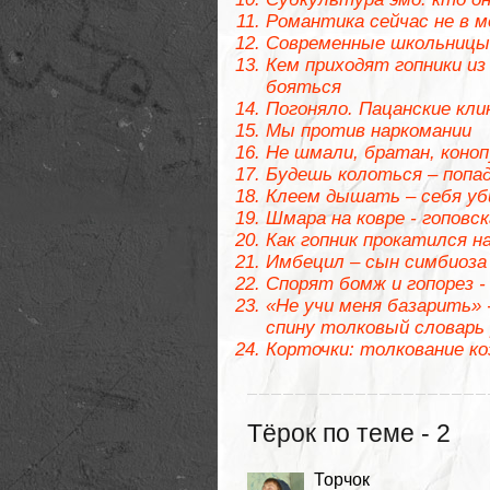
Романтика сейчас не в м
Современные школьницы
Кем приходят гопники из 
бояться
Погоняло. Пацанские кли
Мы против наркомании
Не шмали, братан, кон
Будешь колоться – попа
Клеем дышать – себя уб
Шмара на ковре - гоповс
Как гопник прокатился н
Имбецил – сын симбиоза
Спорят бомж и гопорез -
«Не учи меня базарить» -
спину толковый словарь 
Корточки: толкование к
Тёрок по теме - 2
Торчок