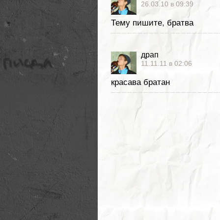
26.03.10 в 09:39
Тему пишите, братва
драп
11.11.11 в 02:06
красава братан