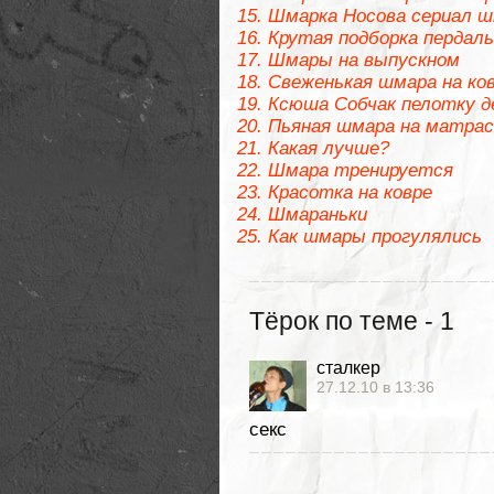
Шмарка Носова сериал шк
Крутая подборка пердаль
Шмары на выпускном
Свеженькая шмара на ко
Ксюша Собчак пелотку д
Пьяная шмара на матрас
Какая лучше?
Шмара тренируется
Красотка на ковре
Шмараньки
Как шмары прогулялись
Тёрок по теме - 1
сталкер
27.12.10 в 13:36
секс