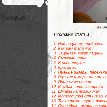
По
Похожие статьи
Над пацаном стебается
Как вам телочки?
Заценяем ковер пацаны
Смачный палас
В подсолнухах
Красотки
Пьяные шмары, паренька
Горячие шмары или ни ху
Пацаны женятся
В зубах чето застряло
Шмары на праздниках
Фотостудия для шмар, с
Телки тоже ссут в раков
Очередная шмара на ковр