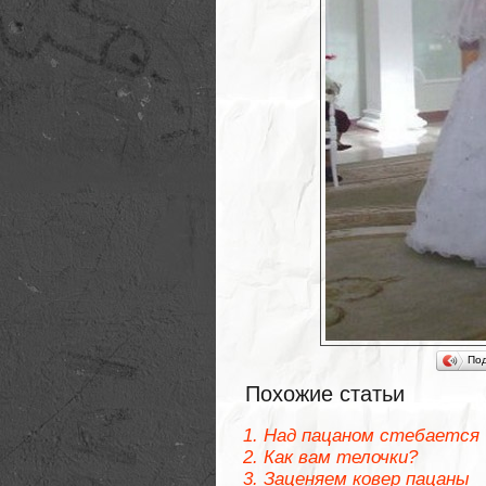
По
Похожие статьи
Над пацаном стебается
Как вам телочки?
Заценяем ковер пацаны