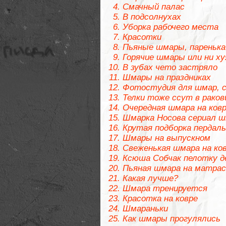
Смачный палас
В подсолнухах
Уборка рабочего места
Красотки
Пьяные шмары, паренька
Горячие шмары или ни ху
В зубах чето застряло
Шмары на праздниках
Фотостудия для шмар, с
Телки тоже ссут в раков
Очередная шмара на ковр
Шмарка Носова сериал шк
Крутая подборка пердаль
Шмары на выпускном
Свеженькая шмара на ко
Ксюша Собчак пелотку д
Пьяная шмара на матрас
Какая лучше?
Шмара тренируется
Красотка на ковре
Шмараньки
Как шмары прогулялись