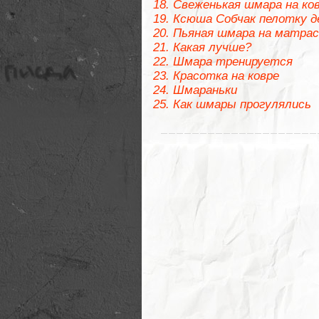
Свеженькая шмара на ко
Ксюша Собчак пелотку д
Пьяная шмара на матрас
Какая лучше?
Шмара тренируется
Красотка на ковре
Шмараньки
Как шмары прогулялись