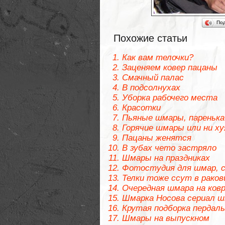
По
Похожие статьи
Как вам телочки?
Заценяем ковер пацаны
Смачный палас
В подсолнухах
Уборка рабочего места
Красотки
Пьяные шмары, паренька
Горячие шмары или ни ху
Пацаны женятся
В зубах чето застряло
Шмары на праздниках
Фотостудия для шмар, с
Телки тоже ссут в раков
Очередная шмара на ковр
Шмарка Носова сериал шк
Крутая подборка пердаль
Шмары на выпускном